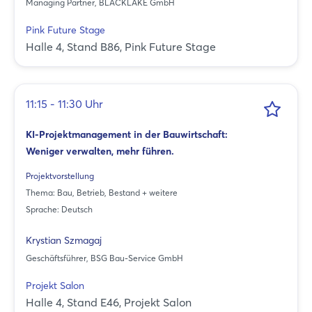
Managing Partner, BLACKLAKE GmbH
Pink Future Stage
Halle 4, Stand B86, Pink Future Stage
11:15 - 11:30 Uhr
KI-Projektmanagement in der Bauwirtschaft:
Weniger verwalten, mehr führen.
Projektvorstellung
Thema: Bau, Betrieb, Bestand + weitere
Sprache: Deutsch
Login
Krystian Szmagaj
Geschäftsführer, BSG Bau-Service GmbH
Einloggen
Projekt Salon
Halle 4, Stand E46, Projekt Salon