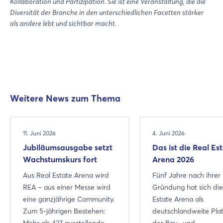
Kollaboration und Partizipation. Sie ist eine Veranstaltung, die die
Diversität der Branche in den unterschiedlichen Facetten stärker
als andere lebt und sichtbar macht.
Weitere News zum Thema
11. Juni 2026
4. Juni 2026
Jubiläumsausgabe setzt
Das ist die Real Es
Login
Wachstumskurs fort
Arena 2026
Aus Real Estate Arena wird
Fünf Jahre nach ihrer
Einloggen
REA – aus einer Messe wird
Gründung hat sich die
eine ganzjährige Community.
Estate Arena als
Passwort vergessen?
Zum 5-jährigen Bestehen:
deutschlandweite Pla
Mehr als 427 ausstellende ...
der Bau- und