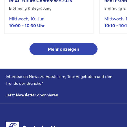
REAL Future Conference 2026
Real Estat
Eröffnung & Begrüßung
Eröffnung &
Mittwoch, 10. Juni
Mittwoch, 1
10:00 - 10:30 Uhr
10:10 - 10:
Mehr anzeigen
Interesse an News zu Ausstellern, Top-Angeboten und den
Trends der Branche?
Jetzt Newsletter abonnieren