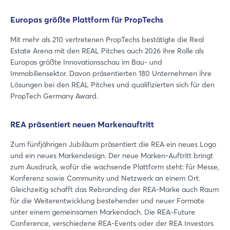
Europas größte Plattform für PropTechs
Mit mehr als 210 vertretenen PropTechs bestätigte die Real
Estate Arena mit den REAL Pitches auch 2026 ihre Rolle als
Europas größte Innovationsschau im Bau- und
Immobiliensektor. Davon präsentierten 180 Unternehmen ihre
Lösungen bei den REAL Pitches und qualifizierten sich für den
PropTech Germany Award.
Login
REA präsentiert neuen Markenauftritt
Einloggen
Zum fünfjährigen Jubiläum präsentiert die REA ein neues Logo
und ein neues Markendesign. Der neue Marken-Auftritt bringt
Passwort vergessen?
zum Ausdruck, wofür die wachsende Plattform steht: für Messe,
Konferenz sowie Community und Netzwerk an einem Ort.
Gleichzeitig schafft das Rebranding der REA-Marke auch Raum
Noch nicht angemeldet?
für die Weiterentwicklung bestehender und neuer Formate
unter einem gemeinsamen Markendach. Die REA-Future
Jetzt registrieren
Conference, verschiedene REA-Events oder der REA Investors