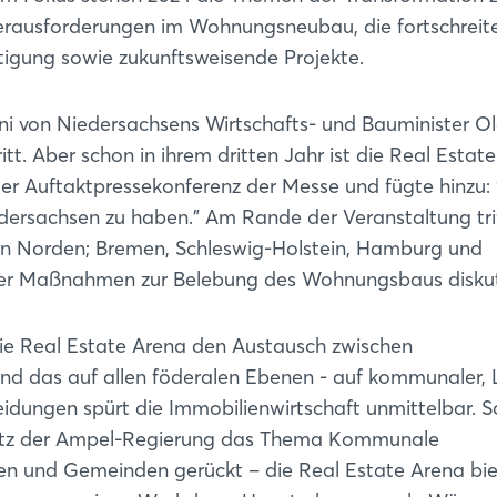
erausforderungen im Wohnungsneubau, die fortschreit
ltigung sowie zukunftsweisende Projekte.
i von Niedersachsens Wirtschafts- und Bauminister Ola
t. Aber schon in ihrem dritten Jahr ist die Real Estat
er Auftaktpressekonferenz der Messe und fügte hinzu: 
edersachsen zu haben." Am Rande der Veranstaltung trif
en Norden; Bremen, Schleswig-Holstein, Hamburg und
er Maßnahmen zur Belebung des Wohnungsbaus diskut
die Real Estate Arena den Austausch zwischen
 und das auf allen föderalen Ebenen - auf kommunaler,
dungen spürt die Immobilienwirtschaft unmittelbar. So
setz der Ampel-Regierung das Thema Kommunale
n und Gemeinden gerückt – die Real Estate Arena bie