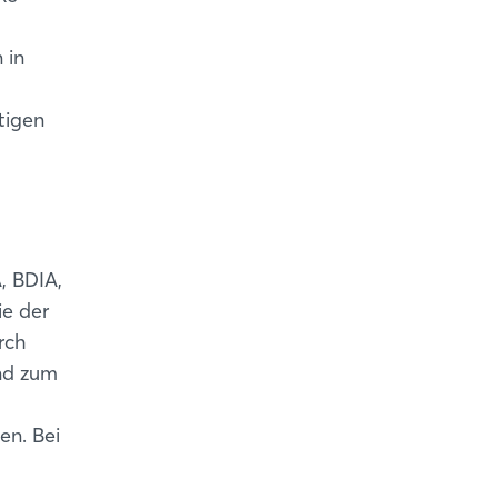
 in
tigen
, BDIA,
e der
rch
nd zum
n. Bei