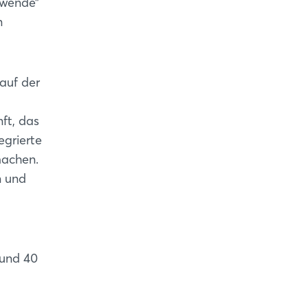
ewende”
n
auf der
ft, das
egrierte
machen.
n und
rund 40