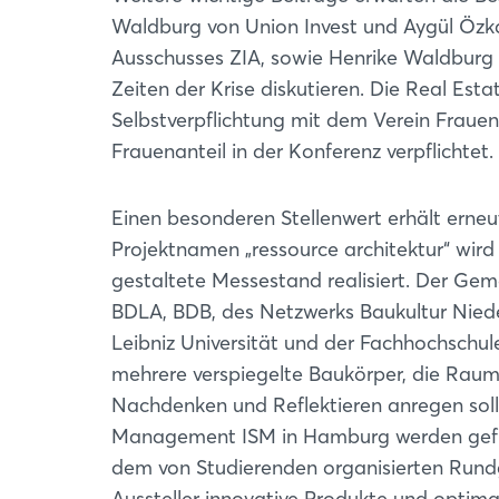
Waldburg von Union Invest und Aygül Özka
Ausschusses ZIA, sowie Henrike Waldburg v
Zeiten der Krise diskutieren. Die Real Est
Selbstverpflichtung mit dem Verein Fraue
Frauenanteil in der Konferenz verpflichtet.
Einen besonderen Stellenwert erhält erne
Projektnamen „ressource architektur“ wird
gestaltete Messestand realisiert. Der Gem
BDLA, BDB, des Netzwerks Baukultur Nied
Leibniz Universität und der Fachhochschul
mehrere verspiegelte Baukörper, die Rau
Nachdenken und Reflektieren anregen solle
Management ISM in Hamburg werden gefüh
dem von Studierenden organisierten Run
Aussteller innovative Produkte und optim