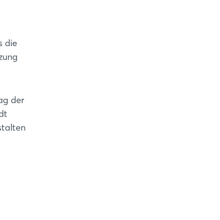
s die
tzung
ag der
dt
talten