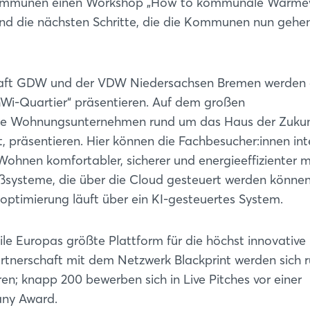
s Kommunen einen Workshop „How to kommunale Wärm
und die nächsten Schritte, die die Kommunen nun gehe
haft GDW und der VDW Niedersachsen Bremen werden 
Wi-Quartier“ präsentieren. Auf dem großen
che Wohnungsunternehmen rund um das Haus der Zukun
präsentieren. Hier können die Fachbesucher:innen int
Wohnen komfortabler, sicherer und energieeffizienter 
eßsysteme, die über die Cloud gesteuert werden könne
mierung läuft über ein KI-gesteuertes System.
Login
ile Europas größte Plattform für die höchst innovative
artnerschaft mit dem Netzwerk Blackprint werden sich 
n; knapp 200 bewerben sich in Live Pitches vor einer
Einloggen
any Award.