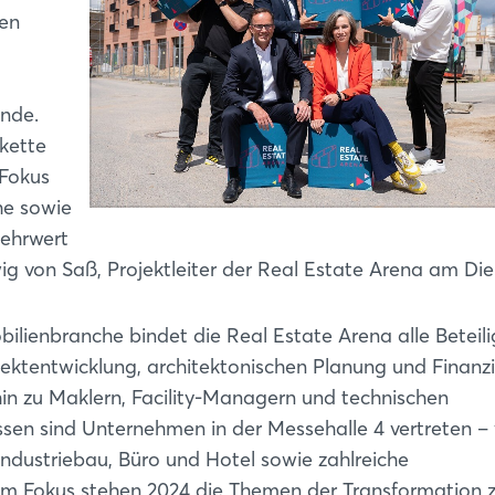
en
unde.
kette
 Fokus
he sowie
Mehrwert
wig von Saß, Projektleiter der Real Estate Arena am Di
bilienbranche bindet die Real Estate Arena alle Beteil
ektentwicklung, architektonischen Planung und Finanz
hin zu Maklern, Facility-Managern und technischen
ssen sind Unternehmen in der Messehalle 4 vertreten 
ndustriebau, Büro und Hotel sowie zahlreiche
Im Fokus stehen 2024 die Themen der Transformation z