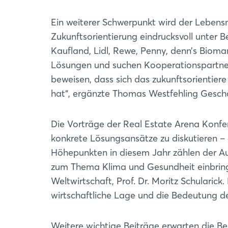
Ein weiterer Schwerpunkt wird der Lebensmi
Zukunftsorientierung eindrucksvoll unter 
Kaufland, Lidl, Rewe, Penny, denn’s Bioma
Lösungen und suchen Kooperationspartner
beweisen, dass sich das zukunftsorientiere
hat“, ergänzte Thomas Westfehling Geschä
Die Vorträge der Real Estate Arena Konfe
konkrete Lösungsansätze zu diskutieren –
Höhepunkten in diesem Jahr zählen der Auft
zum Thema Klima und Gesundheit einbringt,
Weltwirtschaft, Prof. Dr. Moritz Schularic
wirtschaftliche Lage und die Bedeutung 
Weitere wichtige Beiträge erwarten die Bes