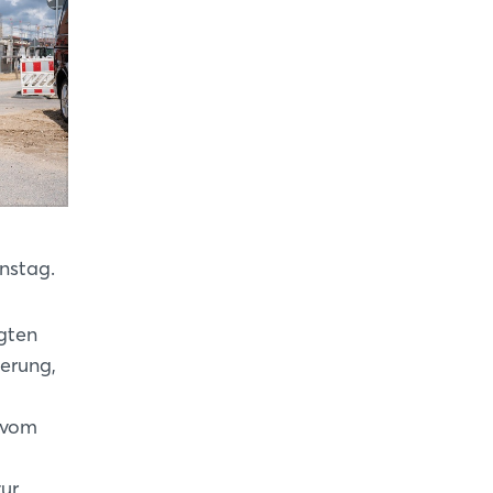
enstag.
igten
ierung,
– vom
ur