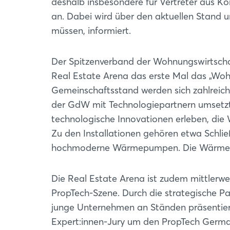
deshalb insbesondere für Vertreter au
an. Dabei wird über den aktuellen Stand 
müssen, informiert.
Der Spitzenverband der Wohnungswirtsc
Real Estate Arena das erste Mal das „Woh
Gemeinschaftsstand werden sich zahlrei
der GdW mit Technologiepartnern umsetzt, 
technologische Innovationen erleben, die 
Zu den Installationen gehören etwa Schli
hochmoderne Wärmepumpen. Die Wärmeopti
Die Real Estate Arena ist zudem mittlerwe
PropTech-Szene. Durch die strategische P
junge Unternehmen an Ständen präsentiere
Expert:innen-Jury um den PropTech Germ