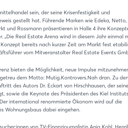
Passwort vergessen?
ttelhandel sein, der seine Krisenfestigkeit und
Beweis gestellt hat. Führende Marken wie Edeka, Netto,
Noch nicht angemeldet?
rkt und Rossmann präsentieren in Halle 4 ihre Konzept
Jetzt registrieren
. „Die Real Estate Arena wind in diesem Jahr einmal 
 Konzept bereits nach kurzer Zeit am Markt fest etabili
ftsführer vom Mitveranstalter Real Estate Events Gm
renz bieten die Möglichkeit, neue Impulse mitzunehme
 getreu dem Motto: Mutig.Kontrovers.Nah dran. Zu de
ritt des Autors Dr. Eckart von Hirschhausen, der seine
 sowie die Keynote des Präsidenten des Kiel Instituts
k. Der international renommierte Ökonom wird auf die
des Wohnungsbaus dabei eingehen.
ucher:innen von TV-Finanzjournalistin Anja Kohl, Henri