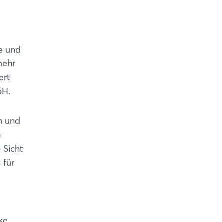
e und
mehr
ert
bH.
n und
n
 Sicht
 für
ke