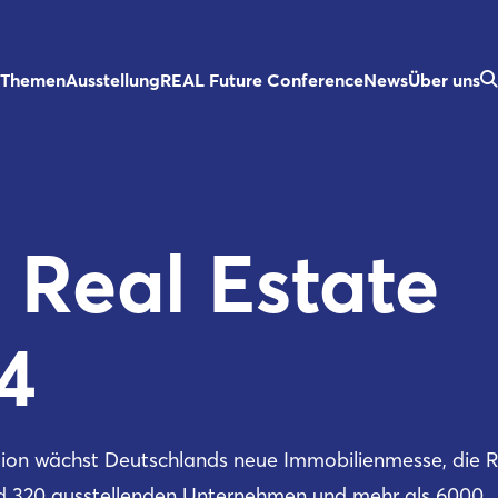
Themen
Ausstellung
REAL Future Conference
News
Über uns
e Real Estate
4
tion wächst Deutschlands neue Immobilienmesse, die 
nd 320 ausstellenden Unternehmen und mehr als 6000