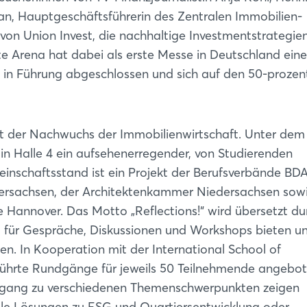
n, Hauptgeschäftsführerin des Zentralen Immobilien-
on Union Invest, die nachhaltige Investmentstrategien
ate Arena hat dabei als erste Messe in Deutschland eine
n in Führung abgeschlossen und sich auf den 50-prozen
ut der Nachwuchs der Immobilienwirtschaft. Unter dem
 in Halle 4 ein aufsehenerregender, von Studierenden
einschaftsstand ist ein Projekt der Berufsverbände BDA
ersachsen, der Architektenkammer Niedersachsen sowi
e Hannover. Das Motto „Reflections!“ wird übersetzt du
m für Gespräche, Diskussionen und Workshops bieten u
n. In Kooperation mit der International School of
rte Rundgänge für jeweils 50 Teilnehmende angebote
dgang zu verschiedenen Themenschwerpunkten zeigen
ale Lösungen zu ESG und Quartiersentwicklung oder