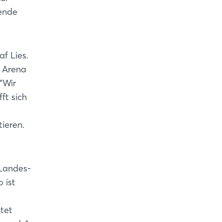
ende
f Lies.
e Arena
"Wir
ft sich
ieren.
 Landes-
 ist
tet