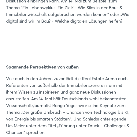
Diskussion einbringen kann. Am 14. Mai zum Beispiel zum
Thema "Ein Lebenszyklus. Ein Ziel? - Wie Silos in der Bau- &
Immobilienwirtschaft aufgebrochen werden können“ oder „Wie
digital sind wir im Bau? - Welche digitalen Lösungen helfen?
Login
Spannende Perspektiven von außen
Einloggen
Wie auch in den Jahren zuvor lädt die Real Estate Arena auch
Passwort vergessen?
Referenten von außerhalb der Immobilienszene ein, um mit
ihrem Wissen zu inspirieren und ganz neue Diskussionen
anzustoßen. Am 14. Mai hält Deutschlands wohl bekanntester
Noch nicht angemeldet?
Wissenschaftsjournalist Ranga Yogeshwar seine Keynote zum
Thema „Der große Umbruch – Chancen von Technologie bis KI,
Jetzt registrieren
von Energie bis smarten Städten“. Und Schiedsrichterlegende
Urs Meier unter dem Titel „Führung unter Druck – Challenges &
Chancen“ sprechen.