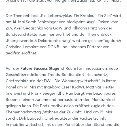
„Visionen für die Stadt von Morgen: ein Zukunftsblick“ (15. Mai.) .
Der Themenblock: „Ein Lebenszyklus. Ein Kreislauf. Ein Ziel“ wird
am 14. Mai Sarah Schlesinger von blackprint, Aygül Özkan vom
ZIA, Axel Gedaschko vom GdW und Tillmann Prinz von der
Bundesarchitektenkammer eröffnet und der Themenblock
„Energiewende & Dekarbonisierung“ wird am gleichenTag durch
Christine Lemaitre von DGNB und Johannes Fütterer von
aedifion eröffnet.
Auf der
Future Success Stage
ist Raum für Innovationen, neue
Geschäftsmodelle und Trends. So diskutiert Iris Jachertz,
Chefredakteurin der DW - Die Wohnungswirtschaft", in ihrem
Panel am 14. Mai mit Ingeborg Esser (GdW), Matthias Herter
(meravis) und Frank Seeger (dhu Hamburg), wie bezahlbares
Bauen in einem zunehmend herausfordernden Marktumfeld
gelingen kann. Die Podiumsdiskussion eröffnet zugleich den
Themennachmittag „Wohnen der Zukunft“. Und am 15. Mai
spricht Dirk Labusch, Chefredakteur der Fachzeitschrift
Immobilienwirtschaft, mit einem Panel über den Stand und die