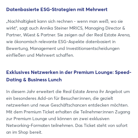
Datenbasierte ESG-Strategien mit Mehrwert
„Nachhaltigkeit kann sich rechnen - wenn man weiß, wo sie
wirkt“, sagt auch Annika Steiner MRICS, Managing Director &
Partner, Wüest & Partner. Sie zeigen auf der Real Estate Arena,
wie ökonomisch relevante ESG-Aspekte datenbasiert in
Bewertung, Management und Investitionsentscheidungen
einfließen und Mehrwert schaffen.
Login
Exklusives Netzwerken in der Premium Lounge: Speed-
Dating & Business Lunch
Einloggen
In diesem Jahr erweitert die Real Estate Arena ihr Angebot um
Passwort vergessen?
ein besonderes Add-on für Besucher:innen, die gezielt
netzwerken und neue Geschäftschancen entdecken möchten.
Mit dem Premium Ticket erhalten die Teilnehmer:innen Zugang
Noch nicht angemeldet?
zur Premium Lounge und können an zwei exklusiven
Networking-Formaten teilnehmen. Das Ticket steht von sofort
Jetzt registrieren
an im Shop bereit.