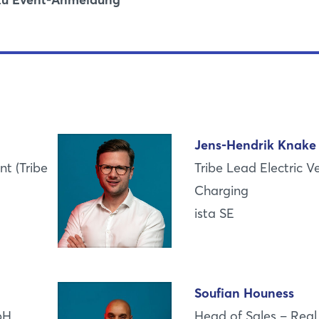
Jens-Hendrik Knake
nt (Tribe
Tribe Lead Electric V
Charging
ista SE
Soufian Houness
bH
Head of Sales – Real