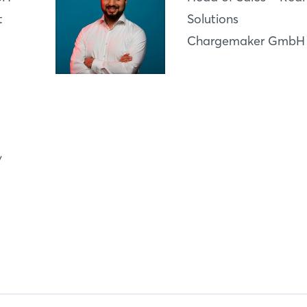
t
Solutions
Login
Chargemaker GmbH
Einloggen
Passwort vergessen?
Noch nicht angemeldet?
/
Jetzt registrieren