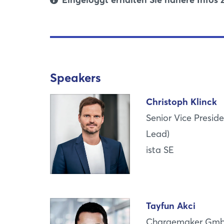
Speakers
Christoph Klinck
Senior Vice Preside
Lead)
ista SE
Tayfun Akci
Chargemaker Gm