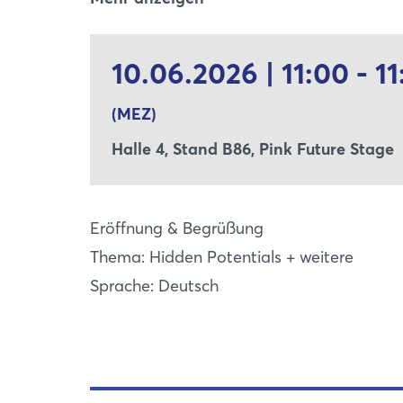
Kooperationen, neue Ideen und bahnbrec
lädt er die Akteure der Branche ein, geme
10.06.2026 | 11:00 - 11
gestalten und zu einem kraftvollen Wandel
haben, Veränderung zu denken und zu leb
(MEZ)
Halle 4, Stand B86, Pink Future Stage
Eröffnung & Begrüßung
Thema: Hidden Potentials + weitere
Sprache: Deutsch