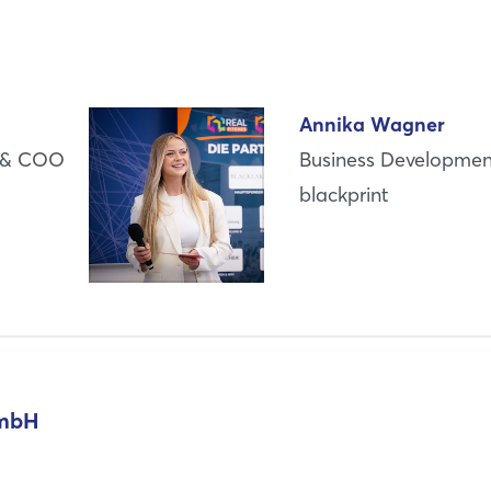
Login
Annika Wagner
Einloggen
r & COO
Business Developmen
blackprint
Passwort vergessen?
Noch nicht angemeldet?
Jetzt registrieren
GmbH