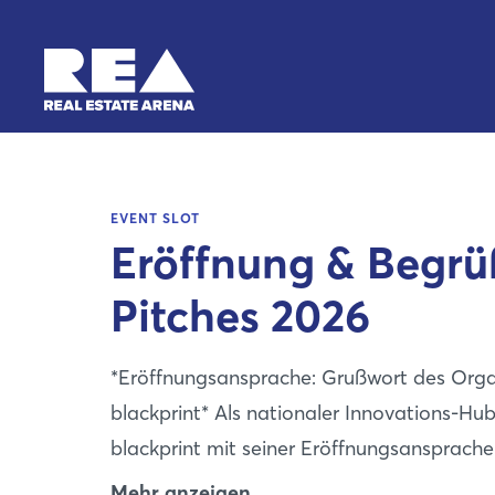
EVENT SLOT
Eröffnung & Begr
Pitches 2026
*Eröffnungsansprache: Grußwort des Orga
blackprint* Als nationaler Innovations-Hub
blackprint mit seiner Eröffnungsansprache
zukunftsfähige, nachhaltige und digitalisi
Mehr anzeigen