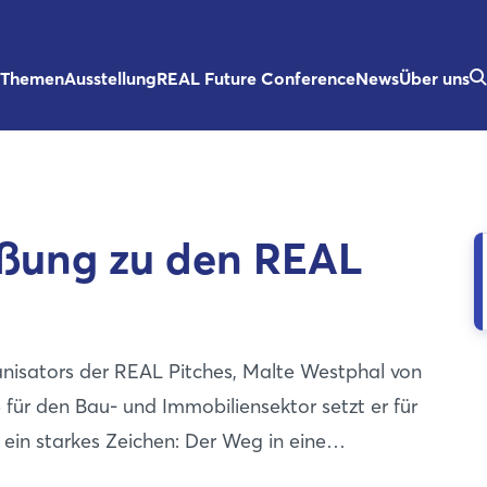
Themen
Ausstellung
REAL Future Conference
News
Über uns
üßung zu den REAL
nisators der REAL Pitches, Malte Westphal von
 für den Bau- und Immobiliensektor setzt er für
 ein starkes Zeichen: Der Weg in eine
erte Bauwelt beginnt heute – und er wird durch