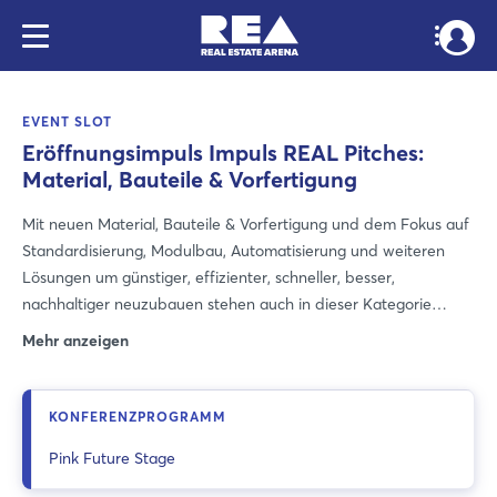
EVENT SLOT
Eröffnungsimpuls Impuls REAL Pitches:
Material, Bauteile & Vorfertigung
Mit neuen Material, Bauteile & Vorfertigung und dem Fokus auf
Standardisierung, Modulbau, Automatisierung und weiteren
Lösungen um günstiger, effizienter, schneller, besser,
nachhaltiger neuzubauen stehen auch in dieser Kategorie
spannende Lösungsanbieter auf der Bühne. In kompakten 3-
Mehr anzeigen
Minuten-Pitches zeigen PropTechs, wie sie echte
Herausforderungen lösen – mit Tempo, Tiefgang und
technologischem Mut. Im Anschluss: Austausch auf Augenhöhe
KONFERENZPROGRAMM
beim Netzwerk-Meetup mit den Köpfen hinter den Ideen und
Pink Future Stage
der Jury."