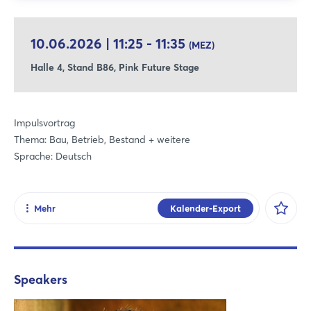
10.06.2026 | 11:25 - 11:35
(MEZ)
Halle 4, Stand B86, Pink Future Stage
Impulsvortrag
Thema: Bau, Betrieb, Bestand + weitere
Sprache: Deutsch
Mehr
Kalender-Export
Teilen
Facebook
X
Speakers
Xing