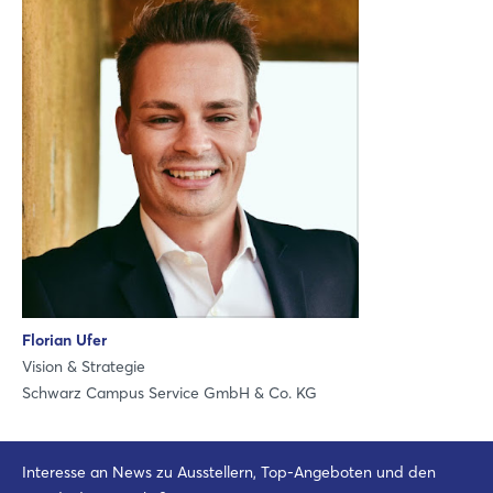
LinkedIn
Mail
Whatsapp
Link kopieren
Login
Florian Ufer
Vision & Strategie
Einloggen
Schwarz Campus Service GmbH & Co. KG
Passwort vergessen?
Interesse an News zu Ausstellern, Top-Angeboten und den