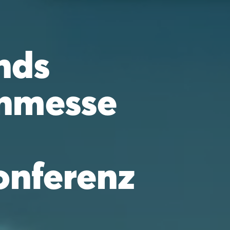
nds
nmesse
onferenz