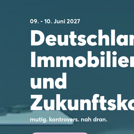
09. - 10. Juni 2027
Deutschla
Immobilie
und
Zukunftsk
mutig. kontrovers. nah dran.